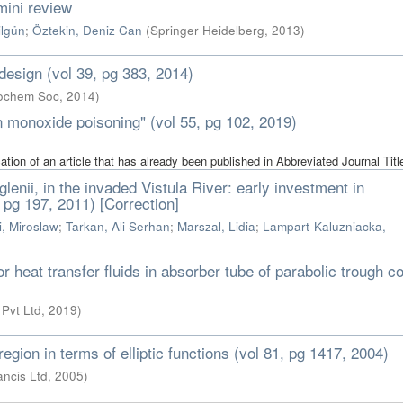
mini review
ilgün
;
Öztekin, Deniz Can
(
Springer Heidelberg
,
2013
)
esign (vol 39, pg 383, 2014)
iochem Soc
,
2014
)
 monoxide poisoning" (vol 55, pg 102, 2019)
cation of an article that has already been published in Abbreviated Journal Titl
glenii, in the invaded Vistula River: early investment in
 pg 197, 2011) [Correction]
i, Miroslaw
;
Tarkan, Ali Serhan
;
Marszal, Lidia
;
Lampart-Kaluzniacka,
for heat transfer fluids in absorber tube of parabolic trough co
 Pvt Ltd
,
2019
)
region in terms of elliptic functions (vol 81, pg 1417, 2004)
ancis Ltd
,
2005
)