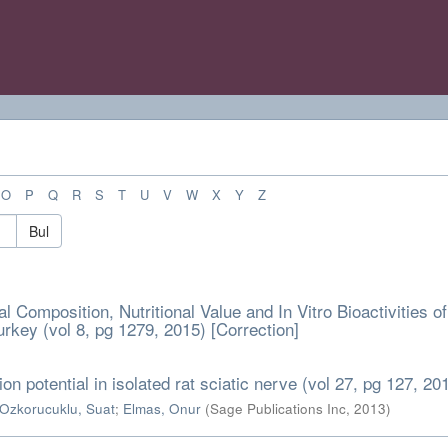
O
P
Q
R
S
T
U
V
W
X
Y
Z
Bul
Composition, Nutritional Value and In Vitro Bioactivities of
urkey (vol 8, pg 1279, 2015) [Correction]
on potential in isolated rat sciatic nerve (vol 27, pg 127, 20
Ozkorucuklu, Suat
;
Elmas, Onur
(
Sage Publications Inc
,
2013
)