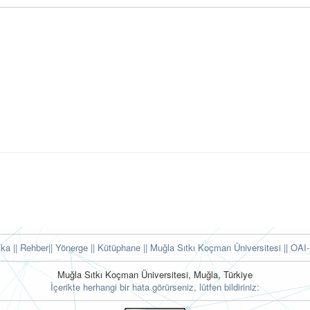
tika
|| Rehber
|| Yönerge
|| Kütüphane
|| Muğla Sıtkı Koçman Üniversitesi ||
OAI-
Muğla Sıtkı Koçman Üniversitesi, Muğla, Türkiye
İçerikte herhangi bir hata görürseniz, lütfen bildiriniz: