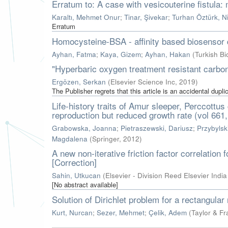
Erratum to: A case with vesicouterine fistula: 
Karaltı, Mehmet Onur
;
Tinar, Şivekar
;
Turhan Öztürk, N
Erratum
Homocysteine-BSA - affinity based biosensor d
Ayhan, Fatma
;
Kaya, Gizem
;
Ayhan, Hakan
(
Turkish B
"Hyperbaric oxygen treatment resistant carbon
Ergözen, Serkan
(
Elsevier Science Inc
,
2019
)
The Publisher regrets that this article is an accidental dupli
Life-history traits of Amur sleeper, Perccottus 
reproduction but reduced growth rate (vol 661,
Grabowska, Joanna
;
Pietraszewski, Dariusz
;
Przybylsk
Magdalena
(
Springer
,
2012
)
A new non-iterative friction factor correlation 
[Correction]
Sahin, Utkucan
(
Elsevier - Division Reed Elsevier India
[No abstract available]
Solution of Dirichlet problem for a rectangular 
Kurt, Nurcan
;
Sezer, Mehmet
;
Çelik, Adem
(
Taylor & Fr