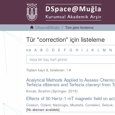
DSpace@Muğla
Türe göre listeleme
Tür "correction" için listeleme
0-9
A
B
C
D
E
F
G
H
I
J
K
L
M
N
Toplam kayıt 8, listelenen: 1-8
Analytical Methods Applied to Assess Chemical 
Terfezia olbiensis and Terfezia claveryi from T
Kıvrak, İbrahim
(
Springer
,
2015
)
Effects of 50 Hertz-1 mT magnetic field on acti
Coskun, Ozlem
;
Naziroglu, Mustafa
;
Comlekci, Selcuk
;
[No abstract available]