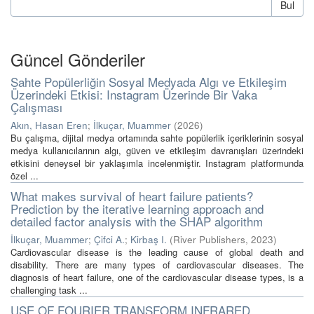
Bul
Güncel Gönderiler
Sahte Popülerliğin Sosyal Medyada Algı ve Etkileşim
Üzerindeki Etkisi: Instagram Üzerinde Bir Vaka
Çalışması
Akın, Hasan Eren
;
İlkuçar, Muammer
(
2026
)
Bu çalışma, dijital medya ortamında sahte popülerlik içeriklerinin sosyal
medya kullanıcılarının algı, güven ve etkileşim davranışları üzerindeki
etkisini deneysel bir yaklaşımla incelenmiştir. Instagram platformunda
özel ...
What makes survival of heart failure patients?
Prediction by the iterative learning approach and
detailed factor analysis with the SHAP algorithm
İlkuçar, Muammer
;
Çifci A.
;
Kirbaş I.
(
River Publishers
,
2023
)
Cardiovascular disease is the leading cause of global death and
disability. There are many types of cardiovascular diseases. The
diagnosis of heart failure, one of the cardiovascular disease types, is a
challenging task ...
USE OF FOURIER TRANSFORM INFRARED