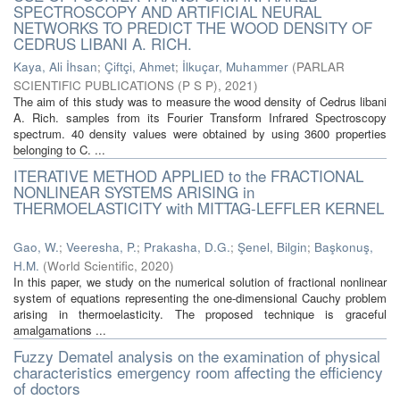
SPECTROSCOPY AND ARTIFICIAL NEURAL
NETWORKS TO PREDICT THE WOOD DENSITY OF
CEDRUS LIBANI A. RICH.
Kaya, Ali İhsan
;
Çiftçi, Ahmet
;
İlkuçar, Muhammer
(
PARLAR
SCIENTIFIC PUBLICATIONS (P S P)
,
2021
)
The aim of this study was to measure the wood density of Cedrus libani
A. Rich. samples from its Fourier Transform Infrared Spectroscopy
spectrum. 40 density values were obtained by using 3600 properties
belonging to C. ...
ITERATIVE METHOD APPLIED to the FRACTIONAL
NONLINEAR SYSTEMS ARISING in
THERMOELASTICITY with MITTAG-LEFFLER KERNEL
Gao, W.
;
Veeresha, P.
;
Prakasha, D.G.
;
Şenel, Bilgin
;
Başkonuş,
H.M.
(
World Scientific
,
2020
)
In this paper, we study on the numerical solution of fractional nonlinear
system of equations representing the one-dimensional Cauchy problem
arising in thermoelasticity. The proposed technique is graceful
amalgamations ...
Fuzzy Dematel analysis on the examination of physical
characteristics emergency room affecting the efficiency
of doctors