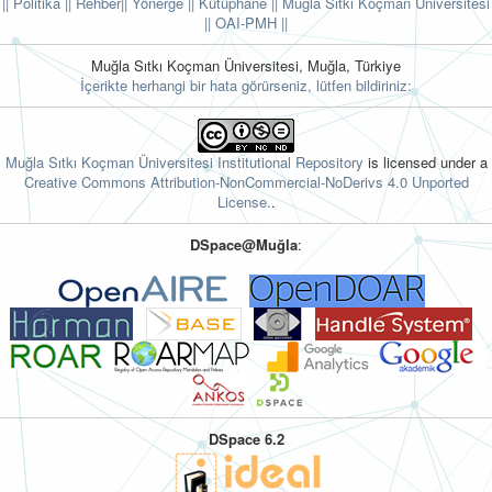
|| Politika
|| Rehber
|| Yönerge
|| Kütüphane
|| Muğla Sıtkı Koçman Üniversitesi
||
OAI-PMH ||
Muğla Sıtkı Koçman Üniversitesi, Muğla, Türkiye
İçerikte herhangi bir hata görürseniz, lütfen bildiriniz:
Muğla Sıtkı Koçman Üniversitesi Institutional Repository
is licensed under a
Creative Commons Attribution-NonCommercial-NoDerivs 4.0 Unported
License.
.
DSpace@Muğla
:
DSpace 6.2