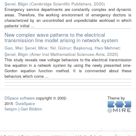
Şenel, Bilgin
(
Cambridge Scientific Publishers
,
2020
)
Emergency service departments are constantly complex and dynamic
areas. Therefore, the working environment of emergency doctors is
characterized by an uncontrolled and unpredictable workload in which
patients' initial ...
New complex wave patterns to the electrical
transmission line model arising in network system
Gao, Wei
;
Şenel, Mine
;
Yel, Gülnur
;
Başkonuş, Hacı Mehmet
;
Şenel, Bilgin
(
Amer Inst Mathematical Sciences-Aims
,
2020
)
This study reveals new voltage behaviors to the electrical transmission
line equation in a network system by using the newly presented sine-
Gordon equation function method. It is commented about these
behaviors which come ...
DSpace software
copyright © 2002-
Theme by
2015
DuraSpace
İletişim
|
Geri Bildirim