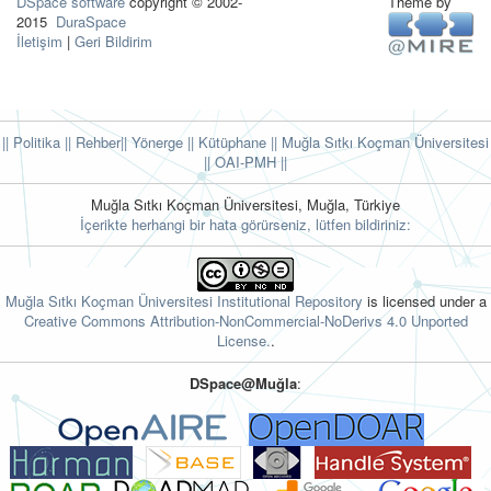
DSpace software
copyright © 2002-
Theme by
2015
DuraSpace
İletişim
|
Geri Bildirim
|| Politika
|| Rehber
|| Yönerge
|| Kütüphane
|| Muğla Sıtkı Koçman Üniversitesi
||
OAI-PMH ||
Muğla Sıtkı Koçman Üniversitesi, Muğla, Türkiye
İçerikte herhangi bir hata görürseniz, lütfen bildiriniz:
Muğla Sıtkı Koçman Üniversitesi Institutional Repository
is licensed under a
Creative Commons Attribution-NonCommercial-NoDerivs 4.0 Unported
License.
.
DSpace@Muğla
: