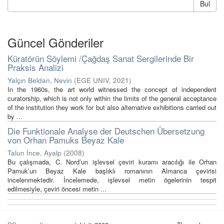
Bul
Güncel Gönderiler
Küratörün Söylemi /Çağdaş Sanat Sergilerinde Bir
Praksis Analizi
Yalçın Beldan, Nevin
(
EGE UNIV
,
2021
)
In the 1960s, the art world witnessed the concept of independent
curatorship, which is not only within the limits of the general acceptance
of the institution they work for but also alternative exhibitions carried out
by ...
Die Funktionale Analyse der Deutschen Übersetzung
von Orhan Pamuks Beyaz Kale
Talun İnce, Ayalp
(
2008
)
Bu çalışmada, C. Nord’un işlevsel çeviri kuramı aracılığı ile Orhan
Pamuk’un Beyaz Kale başlıklı romanının Almanca çevirisi
incelenmektedir. İncelemede, işlevsel metin ögelerinin tespit
edilmesiyle, çeviri öncesi metin ...