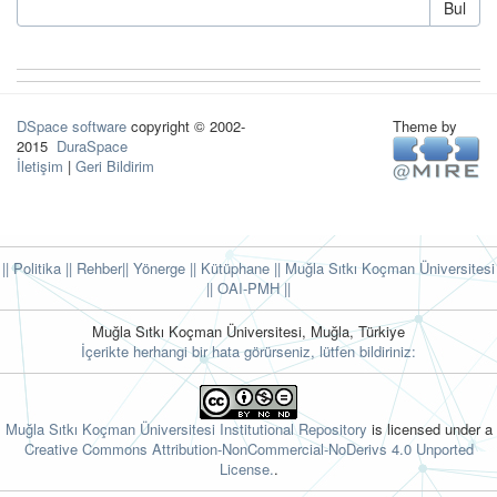
Bul
DSpace software
copyright © 2002-
Theme by
2015
DuraSpace
İletişim
|
Geri Bildirim
|| Politika
|| Rehber
|| Yönerge
|| Kütüphane
|| Muğla Sıtkı Koçman Üniversitesi
||
OAI-PMH ||
Muğla Sıtkı Koçman Üniversitesi, Muğla, Türkiye
İçerikte herhangi bir hata görürseniz, lütfen bildiriniz:
Muğla Sıtkı Koçman Üniversitesi Institutional Repository
is licensed under a
Creative Commons Attribution-NonCommercial-NoDerivs 4.0 Unported
License.
.