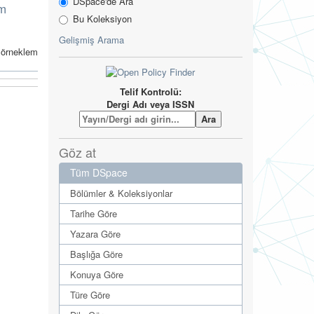
DSpace'de Ara
Em
Bu Koleksiyon
Gelişmiş Arama
ü örneklem
Telif Kontrolü:
Dergi Adı veya ISSN
Göz at
Tüm DSpace
Bölümler & Koleksiyonlar
Tarihe Göre
Yazara Göre
Başlığa Göre
Konuya Göre
Türe Göre