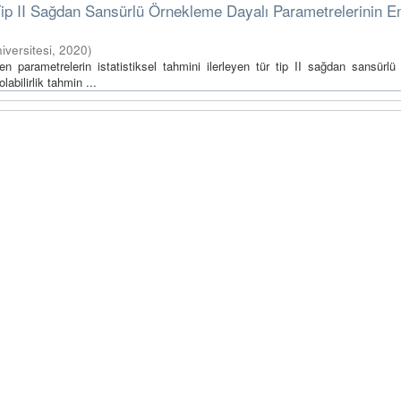
r Tip II Sağdan Sansürlü Örnekleme Dayalı Parametrelerinin 
iversitesi
,
2020
)
en parametrelerin istatistiksel tahmini ilerleyen tür tip II sağdan sansürl
abilirlik tahmin ...