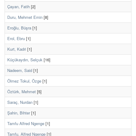
Çayan, Fatih
[2]
Duru, Mehmet Emin
[8]
Eroğlu, Büşra
[1]
Erol, Ebru
[1]
Kurt, Kadri
[1]
Küçükaydın, Selçuk
[16]
Nadeem, Said
[1]
Ölmez Tokul, Özge
[1]
Öztürk, Mehmet
[5]
Saraç, Nurdan
[1]
Şahin, Bihter
[1]
Tamfu Alfred Ngenge
[1]
Tamfu, Alfred Ngenge
[1]