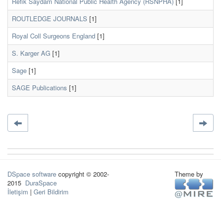
Refik Saydam National Public Health Agency (RSNPHA)
[1]
ROUTLEDGE JOURNALS
[1]
Royal Coll Surgeons England
[1]
S. Karger AG
[1]
Sage
[1]
SAGE Publications
[1]
DSpace software
copyright © 2002-
Theme by
2015
DuraSpace
İletişim
|
Geri Bildirim