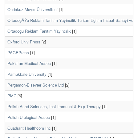
Ondokuz Mayıs Üniversitesi
[1]
OrtadogÂŸu Reklam Tanitim Yayincilik Turizm Egitim Insaat Sanayi ve Ti
Ortadoğu Reklam Tanıtım Yayıncılık
[1]
Oxford Univ Press
[2]
PAGEPress
[1]
Pakistan Medical Assoc
[1]
Pamukkale University
[1]
Pergamon-Elsevier Science Ltd
[2]
PMC
[5]
Polish Acad Sciences, Inst Immunol & Exp Therapy
[1]
Polish Urological Assoc
[1]
Quadrant Healthcom Inc
[1]