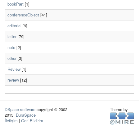
bookPart
[1]
conferenceObject
[41]
editorial
[9]
letter
[79]
note
[2]
other
[3]
Review
[1]
review
[12]
DSpace software
copyright © 2002-
Theme by
2015
DuraSpace
İletişim
|
Geri Bildirim