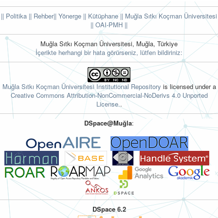
|| Politika
|| Rehber
|| Yönerge
|| Kütüphane
|| Muğla Sıtkı Koçman Üniversitesi
||
OAI-PMH ||
Muğla Sıtkı Koçman Üniversitesi, Muğla, Türkiye
İçerikte herhangi bir hata görürseniz, lütfen bildiriniz:
Muğla Sıtkı Koçman Üniversitesi Institutional Repository
is licensed under a
Creative Commons Attribution-NonCommercial-NoDerivs 4.0 Unported
License.
.
DSpace@Muğla
:
DSpace 6.2