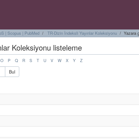
 WoS | Scopus | PubMed
TR-Dizin İndeksli Yayınlar Koleksiyonu
Yazara g
nlar Koleksiyonu listeleme
O
P
Q
R
S
T
U
V
W
X
Y
Z
Bul