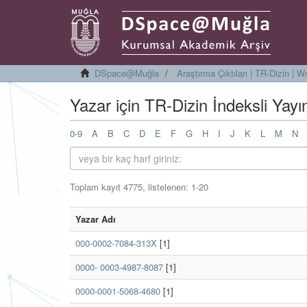
DSpace@Muğla
Araştırma Çıktıları | TR-Dizin |
Yazar için TR-Dizin İndeksli Yayı
0-9
A
B
C
D
E
F
G
H
I
J
K
L
M
N
Toplam kayıt 4775, listelenen: 1-20
Yazar Adı
000-0002-7084-313X
[1]
0000- 0003-4987-8087
[1]
0000-0001-5068-4680
[1]