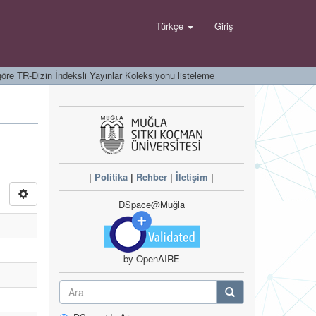
Türkçe
Giriş
öre TR-Dizin İndeksli Yayınlar Koleksiyonu listeleme
|
Politika
|
Rehber
|
İletişim
|
DSpace@Muğla
by OpenAIRE