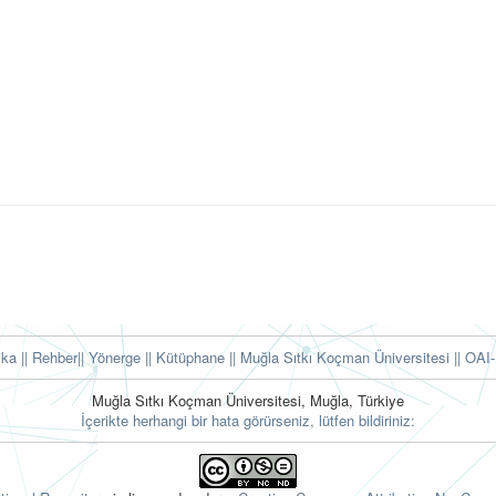
tika
|| Rehber
|| Yönerge
|| Kütüphane
|| Muğla Sıtkı Koçman Üniversitesi ||
OAI-
Muğla Sıtkı Koçman Üniversitesi, Muğla, Türkiye
İçerikte herhangi bir hata görürseniz, lütfen bildiriniz: