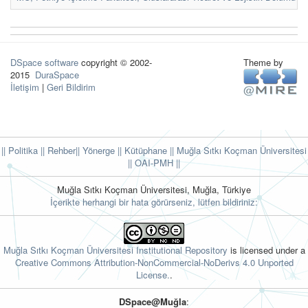
DSpace software
copyright © 2002-
Theme by
2015
DuraSpace
İletişim
|
Geri Bildirim
|| Politika
|| Rehber
|| Yönerge
|| Kütüphane
|| Muğla Sıtkı Koçman Üniversitesi
||
OAI-PMH ||
Muğla Sıtkı Koçman Üniversitesi, Muğla, Türkiye
İçerikte herhangi bir hata görürseniz, lütfen bildiriniz:
Muğla Sıtkı Koçman Üniversitesi Institutional Repository
is licensed under a
Creative Commons Attribution-NonCommercial-NoDerivs 4.0 Unported
License.
.
DSpace@Muğla
: