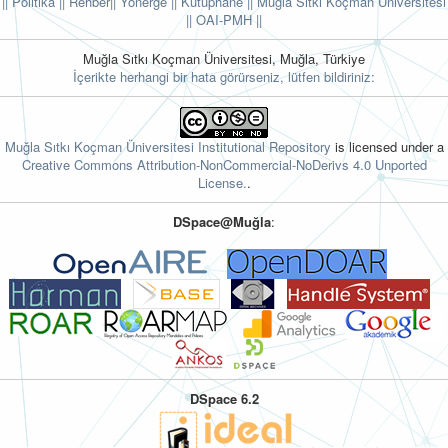
|| Politika
|| Rehber
|| Yönerge
|| Kütüphane
|| Muğla Sıtkı Koçman Üniversitesi
||
OAI-PMH ||
Muğla Sıtkı Koçman Üniversitesi, Muğla, Türkiye
İçerikte herhangi bir hata görürseniz, lütfen bildiriniz:
Muğla Sıtkı Koçman Üniversitesi Institutional Repository
is licensed under a
Creative Commons Attribution-NonCommercial-NoDerivs 4.0 Unported
License.
.
DSpace@Muğla
:
DSpace 6.2