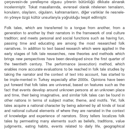
çerçevesin-de yerelleşme olgusu yörenin bütünlüğü dikkate alınarak
incelenmiştir. Tokat masallarında, evrensel olarak nitelenen temaların,
konuların, olayların, olguların, kahramanların, diğer varlıklar ile nesnele-
rin yöreye özgü kültür unsurlarıyla yoğrulduğu tespit edilmiştir.
Folk tales, which are transferred to a tongue from another, from a
generation to another by their narrators in the framework of oral culture
tradition; and meets personal and social functions such as having fun,
passing time and educating are among the most researched folk
narratives. In addition to text based research which were applied in the
early stages of folk tale researches, new theories and methods which
brings new perspectives have been developed since the first quarter of
the twentieth century. The performance (execution) method, which
enables more accurate evaluations to be reached in folk tale studies by
taking the narrator and the context of text into account, has started to
be imple-mented in Turkey especially after 2000s. Opinions have been
put forward that folk tales are universal, based on features such as the
fact that events develop around unknown persons at an unknown place
and time, their being imaginative, and similar folk tales can be found in
other nations in terms of subject matter, theme, and motifs. Yet, folk
tales acquire a national character by being adorned by all kinds of local
and national cultural elements of where they are narrated in the context
of knowledge and experience of narrators. Story tellers localizes folk
tales by permeating many elements such as beliefs, traditions, value
judgments, eating habits, events related to daily life, geographical