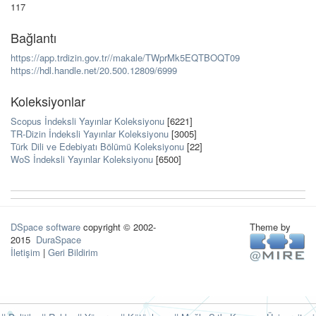
117
Bağlantı
https://app.trdizin.gov.tr//makale/TWprMk5EQTBOQT09
https://hdl.handle.net/20.500.12809/6999
Koleksiyonlar
Scopus İndeksli Yayınlar Koleksiyonu
[6221]
TR-Dizin İndeksli Yayınlar Koleksiyonu
[3005]
Türk Dili ve Edebiyatı Bölümü Koleksiyonu
[22]
WoS İndeksli Yayınlar Koleksiyonu
[6500]
DSpace software
copyright © 2002-
Theme by
2015
DuraSpace
İletişim
|
Geri Bildirim