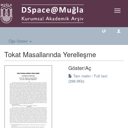
Geçiş
Yönlen
Öğe Göster
Tokat Masallarında Yerelleşme
Göster/
Aç
Tam metin / Full text
(299.5Kb)