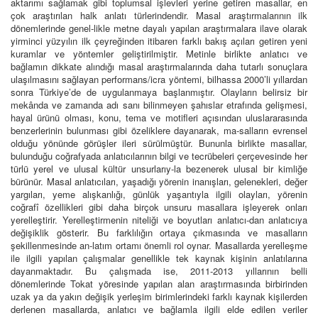
aktarımı sağlamak gibi toplumsal işlevleri yerine getiren masallar, en
çok araştırılan halk anlatı türlerindendir. Masal araştırmalarının ilk
dönemlerinde genel-likle metne dayalı yapılan araştırmalara ilave olarak
yirminci yüzyılın ilk çeyreğinden itibaren farklı bakış açıları getiren yeni
kuramlar ve yöntemler geliştirilmiştir. Metinle birlikte anlatıcı ve
bağlamın dikkate alındığı masal araştırmalarında daha tutarlı sonuçlara
ulaşılmasını sağlayan performans/icra yöntemi, bilhassa 2000’li yıllardan
sonra Türkiye’de de uygulanmaya başlanmıştır. Olayların belirsiz bir
mekânda ve zamanda adı sanı bilinmeyen şahıslar etrafında gelişmesi,
hayal ürünü olması, konu, tema ve motifleri açısından uluslararasında
benzerlerinin bulunması gibi özeliklere dayanarak, ma-salların evrensel
olduğu yönünde görüşler ileri sürülmüştür. Bununla birlikte masallar,
bulunduğu coğrafyada anlatıcılarının bilgi ve tecrübeleri çerçevesinde her
türlü yerel ve ulusal kültür unsurlarıy-la bezenerek ulusal bir kimliğe
bürünür. Masal anlatıcıları, yaşadığı yörenin inanışları, gelenekleri, değer
yargıları, yeme alışkanlığı, günlük yaşantıyla ilgili olayları, yörenin
coğrafî özellikleri gibi daha birçok unsuru masallara işleyerek onları
yerelleştirir. Yerelleştirmenin niteliği ve boyutları anlatıcı-dan anlatıcıya
değişiklik gösterir. Bu farklılığın ortaya çıkmasında ve masalların
şekillenmesinde an-latım ortamı önemli rol oynar. Masallarda yerelleşme
ile ilgili yapılan çalışmalar genellikle tek kaynak kişinin anlatılarına
dayanmaktadır. Bu çalışmada ise, 2011-2013 yıllarının belli
dönemlerinde Tokat yöresinde yapılan alan araştırmasında birbirinden
uzak ya da yakın değişik yerleşim birimlerindeki farklı kaynak kişilerden
derlenen masallarda, anlatıcı ve bağlamla ilgili elde edilen veriler