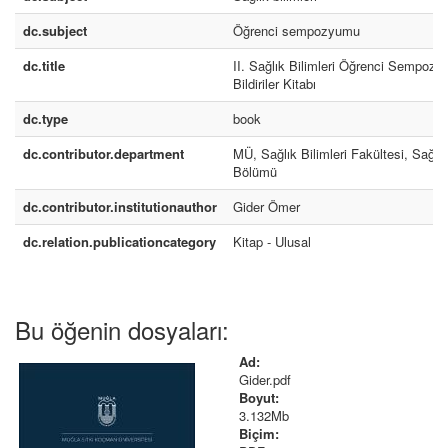
dc.subject
Öğrenci sempozyumu
dc.title
II. Sağlık Bilimleri Öğrenci Sempoz
Bildiriler Kitabı
dc.type
book
dc.contributor.department
MÜ, Sağlık Bilimleri Fakültesi, Sağlı
Bölümü
dc.contributor.institutionauthor
Gider Ömer
dc.relation.publicationcategory
Kitap - Ulusal
Bu öğenin dosyaları:
Ad:
Gider.pdf
Boyut:
3.132Mb
Biçim: