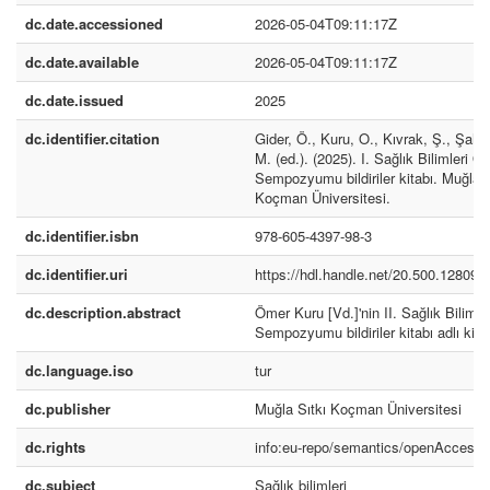
dc.date.accessioned
2026-05-04T09:11:17Z
dc.date.available
2026-05-04T09:11:17Z
dc.date.issued
2025
dc.identifier.citation
Gider, Ö., Kuru, O., Kıvrak, Ş., Şahin
M. (ed.). (2025). I. Sağlık Bilimleri Ö
Sempozyumu bildiriler kitabı. Muğla :
Koçman Üniversitesi.
dc.identifier.isbn
978-605-4397-98-3
dc.identifier.uri
https://hdl.handle.net/20.500.12809/
dc.description.abstract
Ömer Kuru [Vd.]'nin II. Sağlık Bilimle
Sempozyumu bildiriler kitabı adlı kitab
dc.language.iso
tur
dc.publisher
Muğla Sıtkı Koçman Üniversitesi
dc.rights
info:eu-repo/semantics/openAccess
dc.subject
Sağlık bilimleri