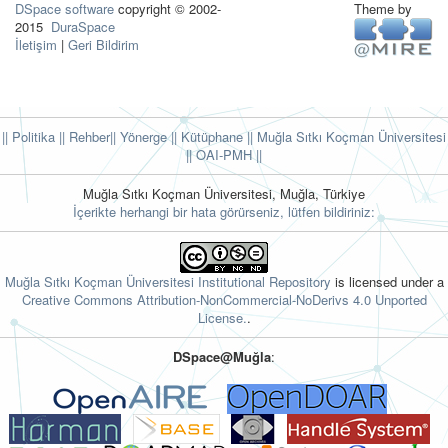
DSpace software
copyright © 2002-
Theme by
2015
DuraSpace
İletişim
|
Geri Bildirim
|| Politika
|| Rehber
|| Yönerge
|| Kütüphane
|| Muğla Sıtkı Koçman Üniversitesi
||
OAI-PMH ||
Muğla Sıtkı Koçman Üniversitesi, Muğla, Türkiye
İçerikte herhangi bir hata görürseniz, lütfen bildiriniz:
Muğla Sıtkı Koçman Üniversitesi Institutional Repository
is licensed under a
Creative Commons Attribution-NonCommercial-NoDerivs 4.0 Unported
License.
.
DSpace@Muğla
: