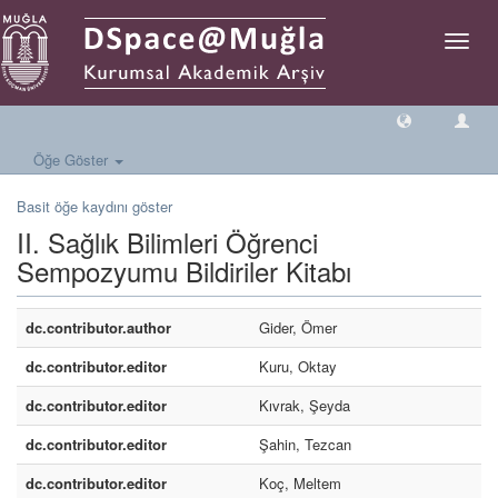
Geçiş
Yönlen
Öğe Göster
Basit öğe kaydını göster
II. Sağlık Bilimleri Öğrenci
Sempozyumu Bildiriler Kitabı
dc.contributor.author
Gider, Ömer
dc.contributor.editor
Kuru, Oktay
dc.contributor.editor
Kıvrak, Şeyda
dc.contributor.editor
Şahin, Tezcan
dc.contributor.editor
Koç, Meltem