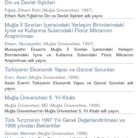
Din ve Devlet İlişkileri
Fığlalı, Ethem Ruhi
(
Muğla Üniversitesi
,
1997
)
Ethem Ruhi Fığlalı'nın Din ve Devlet İlişkileri adlı yayını.
Muğla İl Sınırları İçerisindeki Yerleşim Birimlerindeki
İçme ve Kullanma Sularındaki Florür Miktarının
Araştırılması
Eksen, Mursayettin
(
Muğla Üniversitesi
,
1997
)
Mursayettin Eksen'in Muğla İl Sınırları İçerisindeki Yerleşim
Birimlerindeki İçme ve Kullanma Sularındaki Florür Miktarının
Araştırılması adlı yayını.
Türkiyenin Ekonomik Yapısı ve Güncel Sorunları
Eren, Aslan
(
Muğla Üniversitesi
,
1998
)
Aslan Eren'in Türkiyenin Ekonomik Yapısı ve Güncel Sorunları adlı
yayını.
Muğla Üniversitesi 5. Yıl Kitabı
Muğla Üniverstesi; MÜ
(
Muğla Üniversitesi
,
1998
)
Muğla Üniversitesi'nin Muğla Üniversitesi 5. Yıl Kitabı adlı yayını.
Türk Turizminin 1997 Yılı Genel Değerlendirilmesi ve
1998 yılından Beklentiler
Gürdal, Mehmet
(
Muğla Üniversitesi
,
1998
)