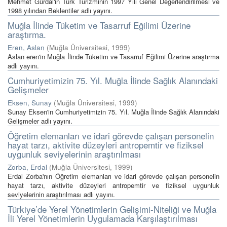
Mehmet Gürdal'ın Türk Turizminin 1997 Yılı Genel Değerlendirilmesi ve
1998 yılından Beklentiler adlı yayını.
Muğla İlinde Tüketim ve Tasarruf Eğilimi Üzerine
araştırma.
Eren, Aslan
(
Muğla Üniversitesi
,
1999
)
Aslan eren'in Muğla İlinde Tüketim ve Tasarruf Eğilimi Üzerine araştırma
adlı yayını.
Cumhuriyetimizin 75. Yıl. Muğla İlinde Sağlık Alanındaki
Gelişmeler
Eksen, Sunay
(
Muğla Üniversitesi
,
1999
)
Sunay Eksen'in Cumhuriyetimizin 75. Yıl. Muğla İlinde Sağlık Alanındaki
Gelişmeler adlı yayını.
Öğretim elemanları ve idari görevde çalışan personelin
hayat tarzı, aktivite düzeyleri antropemtir ve fiziksel
uygunluk seviyelerinin araştırılması
Zorba, Erdal
(
Muğla Üniversitesi
,
1999
)
Erdal Zorba'nın Öğretim elemanları ve idari görevde çalışan personelin
hayat tarzı, aktivite düzeyleri antropemtir ve fiziksel uygunluk
seviyelerinin araştırılması adlı yayını.
Türkiye’de Yerel Yönetimlerin Gelişimi-Niteliği ve Muğla
İli Yerel Yönetimlerin Uygulamada Karşılaştırılması