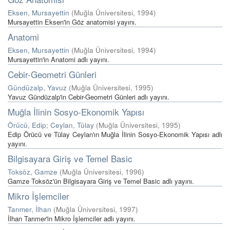
Eksen, Mursayettin
(
Muğla Üniversitesi
,
1994
)
Mursayettin Eksen'in Göz anatomisi yayını.
Anatomi
Eksen, Mursayettin
(
Muğla Üniversitesi
,
1994
)
Mursayettin'in Anatomi adlı yayını.
Cebir-Geometri Günleri
Gündüzalp, Yavuz
(
Muğla Üniversitesi
,
1995
)
Yavuz Gündüzalp'in Cebir-Geometri Günleri adlı yayını.
Muğla İlinin Sosyo-Ekonomik Yapısı
Örücü, Edip
;
Ceylan, Tülay
(
Muğla Üniversitesi
,
1995
)
Edip Örücü ve Tülay Ceylan'ın Muğla İlinin Sosyo-Ekonomik Yapısı adlı
yayını.
Bilgisayara Giriş ve Temel Basic
Toksöz, Gamze
(
Muğla Üniversitesi
,
1996
)
Gamze Toksöz'ün Bilgisayara Giriş ve Temel Basic adlı yayını.
Mikro İşlemciler
Tarımer, İlhan
(
Muğla Üniversitesi
,
1997
)
İlhan Tarımer'in Mikro İşlemciler adlı yayını.