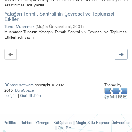
Araştırılması adlı yayını.
Yatağan Termik Santralinin Çevresel ve Toplumsal
Etkileri
Tuna, Muammer
(
Muğla Üniversitesi
,
2001
)
Muammer Tuna'nın Yatağan Termik Santralinin Çevresel ve Toplumsal
Etkileri adlı yayını.
DSpace software
copyright © 2002-
Theme by
2015
DuraSpace
İletişim
|
Geri Bildirim
|| Politika
|| Rehber
|| Yönerge
|| Kütüphane
|| Muğla Sıtkı Koçman Üniversitesi
||
OAI-PMH ||