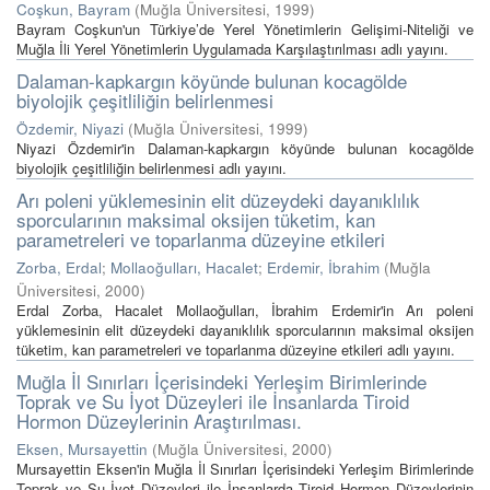
Coşkun, Bayram
(
Muğla Üniversitesi
,
1999
)
Bayram Coşkun'un Türkiye’de Yerel Yönetimlerin Gelişimi-Niteliği ve
Muğla İli Yerel Yönetimlerin Uygulamada Karşılaştırılması adlı yayını.
Dalaman-kapkargın köyünde bulunan kocagölde
biyolojik çeşitliliğin belirlenmesi
Özdemir, Niyazi
(
Muğla Üniversitesi
,
1999
)
Niyazi Özdemir'in Dalaman-kapkargın köyünde bulunan kocagölde
biyolojik çeşitliliğin belirlenmesi adlı yayını.
Arı poleni yüklemesinin elit düzeydeki dayanıklılık
sporcularının maksimal oksijen tüketim, kan
parametreleri ve toparlanma düzeyine etkileri
Zorba, Erdal
;
Mollaoğulları, Hacalet
;
Erdemir, İbrahim
(
Muğla
Üniversitesi
,
2000
)
Erdal Zorba, Hacalet Mollaoğulları, İbrahim Erdemir'in Arı poleni
yüklemesinin elit düzeydeki dayanıklılık sporcularının maksimal oksijen
tüketim, kan parametreleri ve toparlanma düzeyine etkileri adlı yayını.
Muğla İl Sınırları İçerisindeki Yerleşim Birimlerinde
Toprak ve Su İyot Düzeyleri ile İnsanlarda Tiroid
Hormon Düzeylerinin Araştırılması.
Eksen, Mursayettin
(
Muğla Üniversitesi
,
2000
)
Mursayettin Eksen'in Muğla İl Sınırları İçerisindeki Yerleşim Birimlerinde
Toprak ve Su İyot Düzeyleri ile İnsanlarda Tiroid Hormon Düzeylerinin