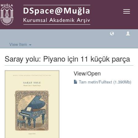
Toggle
naviga
View Item
Saray yolu: Piyano için 11 küçük parça
View/
Open
Tam metin/Fulltext (1.390Mb)