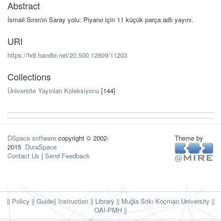
Abstract
İsmail Sınırı'ın Saray yolu: Piyano için 11 küçük parça adlı yayını.
URI
https://hdl.handle.net/20.500.12809/11203
Collections
Üniversite Yayınları Koleksiyonu
[144]
DSpace software
copyright © 2002-
Theme by
2015
DuraSpace
Contact Us
|
Send Feedback
|| Policy
|| Guide
|| Instruction
|| Library
|| Muğla Sıtkı Koçman University ||
OAI-PMH ||