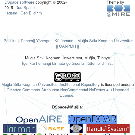
DSpace software
copyright © 2002-
Theme by
2015
DuraSpace
İletişim
|
Geri Bildirim
|| Politika
|| Rehber
|| Yönerge
|| Kütüphane
|| Muğla Sıtkı Koçman Üniversitesi
||
OAI-PMH ||
Muğla Sıtkı Koçman Üniversitesi, Muğla, Türkiye
İçerikte herhangi bir hata görürseniz, lütfen bildiriniz:
Muğla Sıtkı Koçman Üniversitesi Institutional Repository
is licensed under a
Creative Commons Attribution-NonCommercial-NoDerivs 4.0 Unported
License.
.
DSpace@Muğla
: