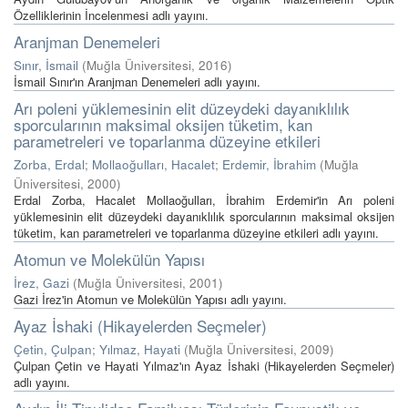
Özelliklerinin İncelenmesi adlı yayını.
Aranjman Denemeleri
Sınır, İsmail
(
Muğla Üniversitesi
,
2016
)
İsmail Sınır'ın Aranjman Denemeleri adlı yayını.
Arı poleni yüklemesinin elit düzeydeki dayanıklılık
sporcularının maksimal oksijen tüketim, kan
parametreleri ve toparlanma düzeyine etkileri
Zorba, Erdal
;
Mollaoğulları, Hacalet
;
Erdemir, İbrahim
(
Muğla
Üniversitesi
,
2000
)
Erdal Zorba, Hacalet Mollaoğulları, İbrahim Erdemir'in Arı poleni
yüklemesinin elit düzeydeki dayanıklılık sporcularının maksimal oksijen
tüketim, kan parametreleri ve toparlanma düzeyine etkileri adlı yayını.
Atomun ve Molekülün Yapısı
İrez, Gazi
(
Muğla Üniversitesi
,
2001
)
Gazi İrez'in Atomun ve Molekülün Yapısı adlı yayını.
Ayaz İshaki (Hikayelerden Seçmeler)
Çetin, Çulpan
;
Yılmaz, Hayati
(
Muğla Üniversitesi
,
2009
)
Çulpan Çetin ve Hayati Yılmaz'ın Ayaz İshaki (Hikayelerden Seçmeler)
adlı yayını.