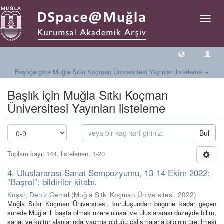
Geçiş
Yönlen
Başlığa göre Muğla Sıtkı Koçman Üniversitesi Yayınları listeleme
Başlık için Muğla Sıtkı Koçman
Üniversitesi Yayınları listeleme
Bul
Toplam kayıt 144, listelenen: 1-20
4. Uluslararası Sanat Sempozyumu, 13-14 Ekim 2022:
“Başrol”: bildiriler kitabı.
Koşar, Deniz Cemal
(
Muğla Sıtkı Koçman Üniversitesi
,
2022
)
Muğla Sıtkı Koçman Üniversitesi, kuruluşundan bugüne kadar geçen
sürede Muğla ili başta olmak üzere ulusal ve uluslararası düzeyde bilim,
sanat ve kültür alanlarında yapmış olduğu çalışmalarla bilginin üretilmesi