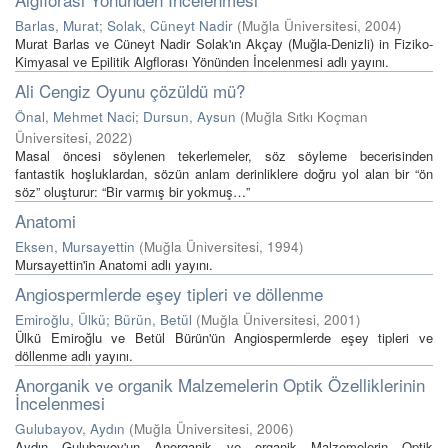
Barlas, Murat
;
Solak, Cüneyt Nadir
(
Muğla Üniversitesi
,
2004
)
Murat Barlas ve Cüneyt Nadir Solak'ın Akçay (Muğla-Denizli) in Fiziko-
Kimyasal ve Epilitik Algflorası Yönünden İncelenmesi adlı yayını.
Ali Cengiz Oyunu çözüldü mü?
Önal, Mehmet Naci
;
Dursun, Aysun
(
Muğla Sıtkı Koçman
Üniversitesi
,
2022
)
Masal öncesi söylenen tekerlemeler, söz söyleme becerisinden
fantastik hoşluklardan, sözün anlam derinliklere doğru yol alan bir “ön
söz” oluşturur: “Bir varmış bir yokmuş…”
Anatomi
Eksen, Mursayettin
(
Muğla Üniversitesi
,
1994
)
Mursayettin'in Anatomi adlı yayını.
Angiospermlerde eşey tipleri ve döllenme
Emiroğlu, Ülkü
;
Bürün, Betül
(
Muğla Üniversitesi
,
2001
)
Ülkü Emiroğlu ve Betül Bürün'ün Angiospermlerde eşey tipleri ve
döllenme adlı yayını.
Anorganik ve organik Malzemelerin Optik Özelliklerinin
İncelenmesi
Gulubayov, Aydın
(
Muğla Üniversitesi
,
2006
)
Aydın Gulubayov'un Anorganik ve organik Malzemelerin Optik