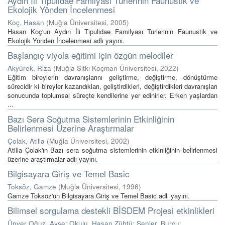
Aydın İli Tipulidae Familyası Türlerinin Faunustik ve
Ekolojik Yönden İncelenmesi
Koç, Hasan
(
Muğla Üniversitesi
,
2005
)
Hasan Koç'un Aydın İli Tipulidae Familyası Türlerinin Faunustik ve
Ekolojik Yönden İncelenmesi adlı yayını.
Başlangıç viyola eğitimi için özgün melodiler
Akyürek, Rıza
(
Muğla Sıtkı Koçman Üniversitesi
,
2022
)
Eğitim bireylerin davranışlarını geliştirme, değiştirme, dönüştürme
sürecidir ki bireyler kazandıkları, geliştirdikleri, değiştirdikleri davranışları
sonucunda toplumsal süreçte kendilerine yer edinirler. Erken yaşlardan
...
Bazı Sera Soğutma Sistemlerinin Etkinliğinin
Belirlenmesi Üzerine Araştırmalar
Çolak, Atilla
(
Muğla Üniversitesi
,
2002
)
Atilla Çolak'ın Bazı sera soğutma sistemlerinin etkinliğinin belirlenmesi
üzerine araştırmalar adlı yayını.
Bilgisayara Giriş ve Temel Basic
Toksöz, Gamze
(
Muğla Üniversitesi
,
1996
)
Gamze Toksöz'ün Bilgisayara Giriş ve Temel Basic adlı yayını.
Bilimsel sorgulama destekli BİSDEM Projesi etkinlikleri
Ünver Oğuz, Ayşe
;
Okulu, Hasan Zühtü
;
Şenler, Burcu
;