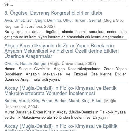
ve ...
8. Örgütsel Davranış Kongresi bildiriler kitabı
Avcı, Umut
;
İzci, Çağrı
;
Demirci, Utku
;
Türken, Serhat
(
Muğla Sıtkı
Koçman Üniversitesi
,
2022
)
Bu çalışmanın amacı, örgütsel alanda önemli sorunlara neden olan
çatışma ve intikam niyeti kavramları arasındaki etkileşimi araştırmaktır.
Ahşap Konstrüksiyonlarda Zarar Yapan Böceklerin
Ahşabın Mekaniksel ve Fiziksel Özelliklerine Etkileri
Üzerinde Araştırmalar
Civelek, Hasan Sungur
(
Muğla Üniversitesi
,
2007
)
Hasan Sungur Civelek'in Ahşap Konstrüksiyonlarda Zarar Yapan
Böceklerin Ahşabın Mekaniksel ve Fiziksel Özelliklerine Etkileri
Üzerinde Araştırmalar adlı yayını.
Akçay (Muğla-Denizli) in Fiziko-Kimyasal ve Bentik
Makroinvertebrata Yönünden İncelenmesi
Barlas, Murat
;
Kiriş, Erkan
;
Barlas, Murat
;
Kiriş, Erkan
(
Muğla
Üniversitesi
,
2004
)
Murat Barlas ve Erkan Kiriş'in Akçay (Muğla-Denizli) in Fiziko-Kimyasal
ve Bentik Makroinvertebrata Yönünden İncelenmesi Dlı yayını
Akçay (Muğla-Denizli) in Fiziko-Kimyasal ve Epilitik
Algflorası Yönünden İncelenmesi