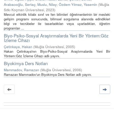
Arabacıoğlu, Sertaç
;
Muslu, Nilay
;
Özdem Yılmaz, Yasemin
(
Muğla
Sıtkı Koçman Üniversitesi
,
2023
)
Mevcut etkinlik kitabı sınıf ve fen bilimleri öğretmenlerinin bir mesleki
gelişim programı sonucunda, bilimsel sorgulama alanında edindikleri
bilgi ve tecrübeler ile tasarladıkları veya uyarladıkları, öğretim
programları ...
Biyo-Psiko-Sosyal Araştırmalarda Yeni Bir Yöntem:Göz
İzleme Cihazı
Çetinkaya, Hakan
(
Muğla Üniversitesi
,
2005
)
Hakan Çetinkaya'nın Biyo-Psiko-Sosyal Araştırmalarda Yeni Bir
Yöntem:Göz İzleme Cihazı adlı yayını.
Biyokimya Ders Notları
Mammadov, Ramazan
(
Muğla Üniversitesi
,
2006
)
Ramazan Mammadov'un Biyokimya Ders Notları adlı yayını.