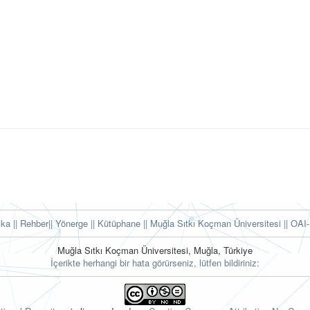
tika
|| Rehber
|| Yönerge
|| Kütüphane
|| Muğla Sıtkı Koçman Üniversitesi ||
OAI-
Muğla Sıtkı Koçman Üniversitesi, Muğla, Türkiye
İçerikte herhangi bir hata görürseniz, lütfen bildiriniz: