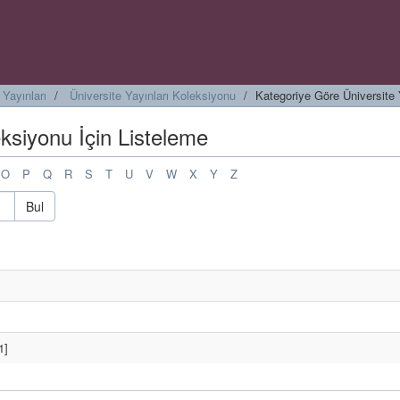
Yayınları
Üniversite Yayınları Koleksiyonu
Kategoriye Göre Üniversite 
eksiyonu İçin Listeleme
O
P
Q
R
S
T
U
V
W
X
Y
Z
Bul
1]