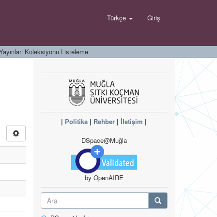
Türkçe
Giriş
Yayınları Koleksiyonu Listeleme
|
Politika
|
Rehber
|
İletişim
|
DSpace@Muğla
by OpenAIRE