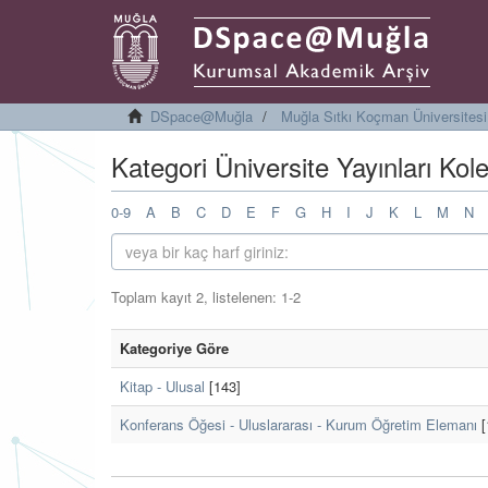
DSpace@Muğla
Muğla Sıtkı Koçman Üniversitesi 
Kategori Üniversite Yayınları Kol
0-9
A
B
C
D
E
F
G
H
I
J
K
L
M
N
Toplam kayıt 2, listelenen: 1-2
Kategoriye Göre
Kitap - Ulusal
[143]
Konferans Öğesi - Uluslararası - Kurum Öğretim Elemanı
[